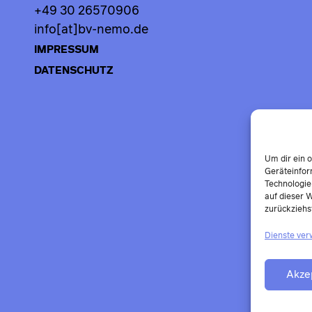
+49 30 26570906
info[at]bv-nemo.de
IMPRESSUM
DATENSCHUTZ
Um dir ein 
Geräteinfor
Technologie
auf dieser W
zurückziehs
Dienste ver
Akze